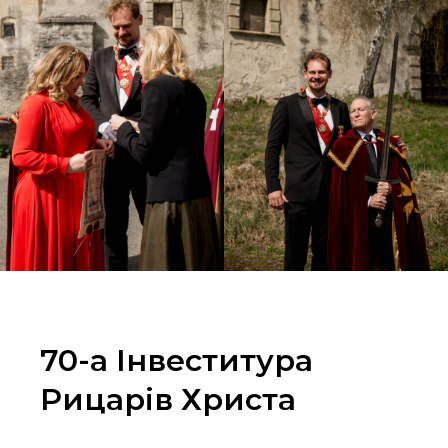
70-а Інвеститура
Рицарів Христа