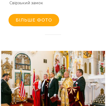
Свірзький замок
БІЛЬШЕ ФОТО