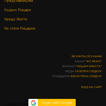
Представництва
Кодекс Рицаря
Кредо Життя
Як стати Рицарем
ЗВʼЯЖІТЬСЯ З НАМИ
КАНАЛ
"KC NEWS"
ЖУРНАЛ
"РИЦАРІ ХРИСТА"
МЕДІА
ГАЛЕРЕЯ ОРДЕНУ
СПАДЩИНА
БІБЛІОТЕКА ОРДЕНУ
ВХІД НА САЙТ
Login with Google
Connect with