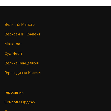
Великий Магістр
Верховний Конвент
Магістрат
Суд Честі
Велика Канцелярія
Геральдична Колегія
Гербовник
Символи Ордену